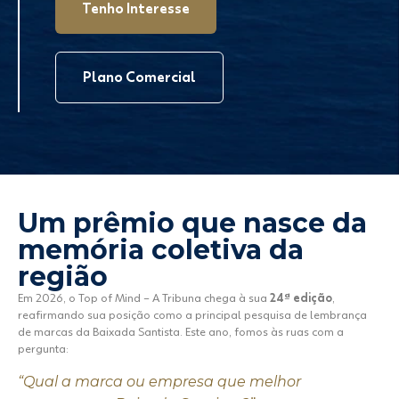
Tenho Interesse
Plano Comercial
Um prêmio que nasce da
memória coletiva da
região
Em 2026, o Top of Mind – A Tribuna chega à sua
24ª edição
,
reafirmando sua posição como a principal pesquisa de lembrança
de marcas da Baixada Santista.​ Este ano, fomos às ruas com a
pergunta:​
“Qual a marca ou empresa que melhor