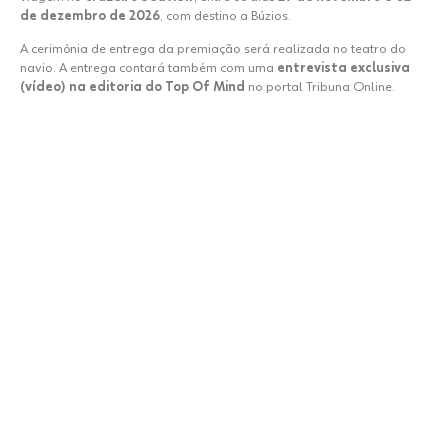
de dezembro de 2026
, com destino a Búzios.
A cerimônia de entrega da premiação será realizada no teatro do
navio. A entrega contará também com uma
entrevista exclusiva
(vídeo) na editoria do Top Of Mind
no portal Tribuna Online.
Embarque
nessa jornada
Celebre o sucesso da sua marca ao lado
das empresas mais lembradas pelos
consumidores. Uma experiência única
que valoriza trajetórias, fortalece
reputações e eterniza marcas na
memória do público.
CLIQUE E SINTA A