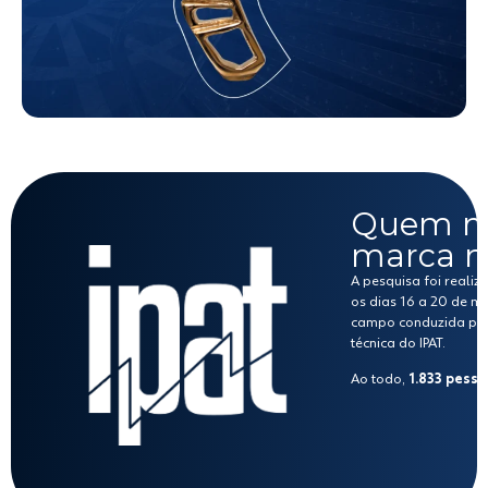
Quem ma
marca m
A pesquisa foi realiz
os dias 16 a 20 de 
campo conduzida por 
técnica do IPAT.
Ao todo,
1.833 pess