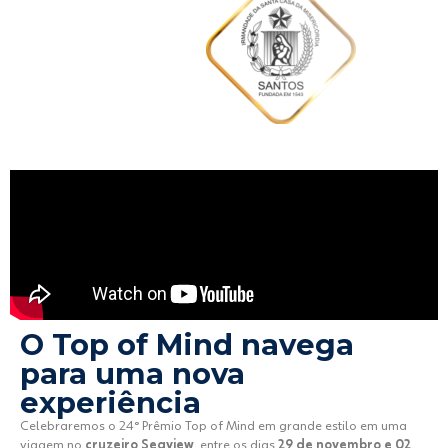
O Top of Mind navega
para uma nova
experiência
Celebraremos o 24° Prêmio Top of Mind em grande estilo em uma
viagem no
cruzeiro
Seaview
, entre os dias
29 de novembro e 02