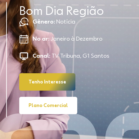
Bom Dia Região
Gênero:
Notícia
No ar:
Janeiro à Dezembro
Canal:
TV Tribuna, G1 Santos
Tenho Interesse
Plano Comercial