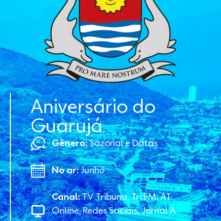
Aniversário do
Guarujá
Gênero:
Sazonal e Datas
No ar:
Junho
Canal:
TV Tribuna, Tri FM, AT
Online, Redes Sociais, Jornal A