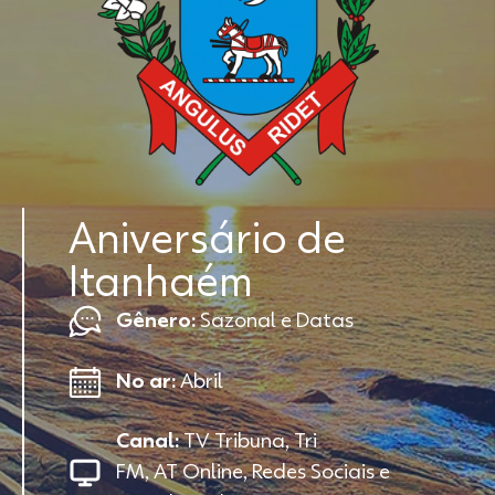
Aniversário de
Itanhaém
Gênero:
Sazonal e Datas
No ar:
Abril
Canal:
TV Tribuna, Tri
FM, AT Online, Redes Sociais e